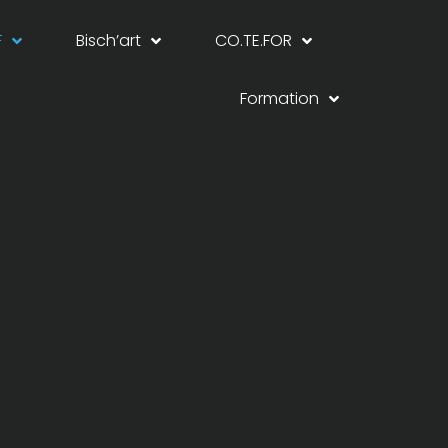
F
Bisch’art
CO.TE.FOR
Formation