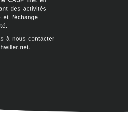
s, le CASF met en
ant des activités
 et l’échange
té.
as à nous contacter
hwiller.net.