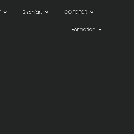
F
Bisch’art
CO.TE.FOR
Formation