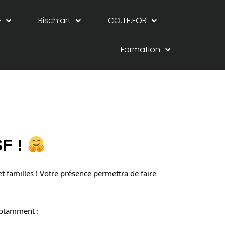
F
Bisch’art
CO.TE.FOR
Formation
SF !
familles ! Votre présence permettra de faire 
notamment :