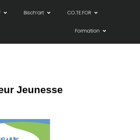
F
Bisch’art
CO.TE.FOR
Formation
eur Jeunesse